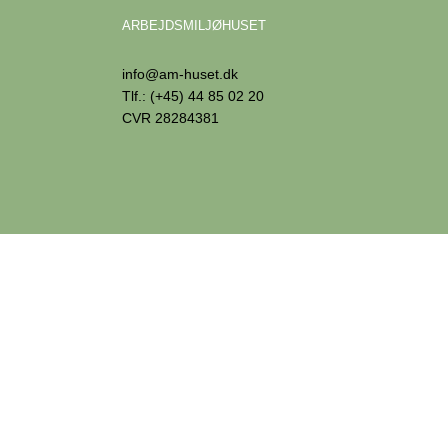
ARBEJDSMILJØHUSET
info@am-huset.dk
Tlf.: (+45) 44 85 02 20
CVR 28284381