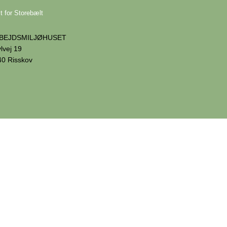
t for Storebælt
BEJDSMILJØHUSET
lvej 19
40 Risskov