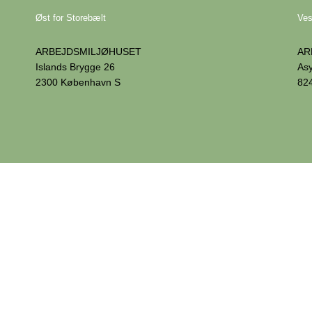
Øst for Storebælt
Ves
ARBEJDSMILJØHUSET
AR
Islands Brygge 26
Asy
2300 København S
82